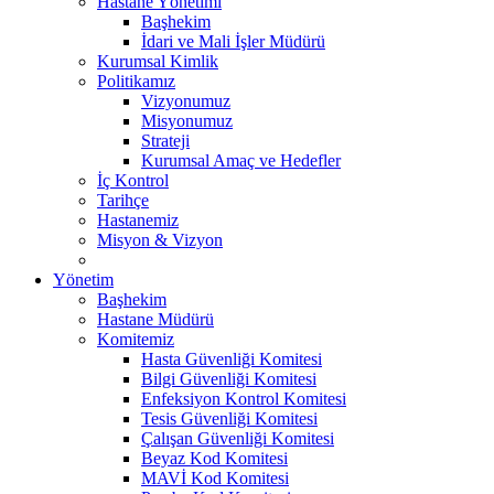
Hastane Yönetimi
Başhekim
İdari ve Mali İşler Müdürü
Kurumsal Kimlik
Politikamız
Vizyonumuz
Misyonumuz
Strateji
Kurumsal Amaç ve Hedefler
İç Kontrol
Tarihçe
Hastanemiz
Misyon & Vizyon
Yönetim
Başhekim
Hastane Müdürü
Komitemiz
Hasta Güvenliği Komitesi
Bilgi Güvenliği Komitesi
Enfeksiyon Kontrol Komitesi
Tesis Güvenliği Komitesi
Çalışan Güvenliği Komitesi
Beyaz Kod Komitesi
MAVİ Kod Komitesi