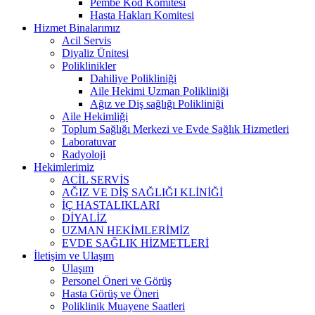
Pembe Kod Komitesi
Hasta Hakları Komitesi
Hizmet Binalarımız
Acil Servis
Diyaliz Ünitesi
Poliklinikler
Dahiliye Polikliniği
Aile Hekimi Uzman Polikliniği
Ağız ve Diş sağlığı Polikliniği
Aile Hekimliği
Toplum Sağlığı Merkezi ve Evde Sağlık Hizmetleri
Laboratuvar
Radyoloji
Hekimlerimiz
ACİL SERVİS
AĞIZ VE DİŞ SAĞLIĞI KLİNİĞİ
İÇ HASTALIKLARI
DİYALİZ
UZMAN HEKİMLERİMİZ
EVDE SAĞLIK HİZMETLERİ
İletişim ve Ulaşım
Ulaşım
Personel Öneri ve Görüş
Hasta Görüş ve Öneri
Poliklinik Muayene Saatleri