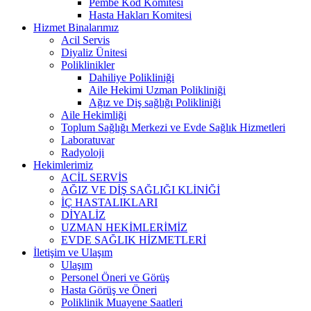
Pembe Kod Komitesi
Hasta Hakları Komitesi
Hizmet Binalarımız
Acil Servis
Diyaliz Ünitesi
Poliklinikler
Dahiliye Polikliniği
Aile Hekimi Uzman Polikliniği
Ağız ve Diş sağlığı Polikliniği
Aile Hekimliği
Toplum Sağlığı Merkezi ve Evde Sağlık Hizmetleri
Laboratuvar
Radyoloji
Hekimlerimiz
ACİL SERVİS
AĞIZ VE DİŞ SAĞLIĞI KLİNİĞİ
İÇ HASTALIKLARI
DİYALİZ
UZMAN HEKİMLERİMİZ
EVDE SAĞLIK HİZMETLERİ
İletişim ve Ulaşım
Ulaşım
Personel Öneri ve Görüş
Hasta Görüş ve Öneri
Poliklinik Muayene Saatleri