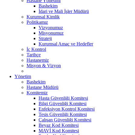
Hastane Yönetimi
Başhekim
İdari ve Mali İşler Müdürü
Kurumsal Kimlik
Politikamız
Vizyonumuz
Misyonumuz
Strateji
Kurumsal Amaç ve Hedefler
İç Kontrol
Tarihçe
Hastanemiz
Misyon & Vizyon
Yönetim
Başhekim
Hastane Müdürü
Komitemiz
Hasta Güvenliği Komitesi
Bilgi Güvenliği Komitesi
Enfeksiyon Kontrol Komitesi
Tesis Güvenliği Komitesi
Çalışan Güvenliği Komitesi
Beyaz Kod Komitesi
MAVİ Kod Komitesi