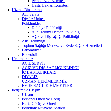
Pembe Kod Komitesi
Hasta Hakları Komitesi
Hizmet Binalarımız
Acil Servis
Diyaliz Ünitesi
Poliklinikler
Dahiliye Polikliniği
Aile Hekimi Uzman Polikliniği
Ağız ve Diş sağlığı Polikliniği
Aile Hekimliği
Toplum Sağlığı Merkezi ve Evde Sağlık Hizmetleri
Laboratuvar
Radyoloji
Hekimlerimiz
ACİL SERVİS
AĞIZ VE DİŞ SAĞLIĞI KLİNİĞİ
İÇ HASTALIKLARI
DİYALİZ
UZMAN HEKİMLERİMİZ
EVDE SAĞLIK HİZMETLERİ
İletişim ve Ulaşım
Ulaşım
Personel Öneri ve Görüş
Hasta Görüş ve Öneri
Poliklinik Muayene Saatleri