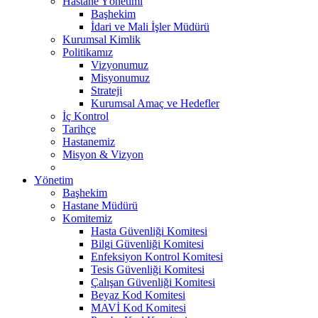
Hastane Yönetimi
Başhekim
İdari ve Mali İşler Müdürü
Kurumsal Kimlik
Politikamız
Vizyonumuz
Misyonumuz
Strateji
Kurumsal Amaç ve Hedefler
İç Kontrol
Tarihçe
Hastanemiz
Misyon & Vizyon
Yönetim
Başhekim
Hastane Müdürü
Komitemiz
Hasta Güvenliği Komitesi
Bilgi Güvenliği Komitesi
Enfeksiyon Kontrol Komitesi
Tesis Güvenliği Komitesi
Çalışan Güvenliği Komitesi
Beyaz Kod Komitesi
MAVİ Kod Komitesi