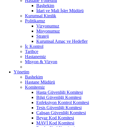
Hastane Yönetimi
Başhekim
İdari ve Mali İşler Müdürü
Kurumsal Kimlik
Politikamız
Vizyonumuz
Misyonumuz
Strateji
Kurumsal Amaç ve Hedefler
İç Kontrol
Tarihçe
Hastanemiz
Misyon & Vizyon
Yönetim
Başhekim
Hastane Müdürü
Komitemiz
Hasta Güvenliği Komitesi
Bilgi Güvenliği Komitesi
Enfeksiyon Kontrol Komitesi
Tesis Güvenliği Komitesi
Çalışan Güvenliği Komitesi
Beyaz Kod Komitesi
MAVİ Kod Komitesi