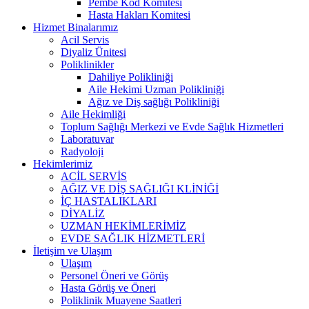
Pembe Kod Komitesi
Hasta Hakları Komitesi
Hizmet Binalarımız
Acil Servis
Diyaliz Ünitesi
Poliklinikler
Dahiliye Polikliniği
Aile Hekimi Uzman Polikliniği
Ağız ve Diş sağlığı Polikliniği
Aile Hekimliği
Toplum Sağlığı Merkezi ve Evde Sağlık Hizmetleri
Laboratuvar
Radyoloji
Hekimlerimiz
ACİL SERVİS
AĞIZ VE DİŞ SAĞLIĞI KLİNİĞİ
İÇ HASTALIKLARI
DİYALİZ
UZMAN HEKİMLERİMİZ
EVDE SAĞLIK HİZMETLERİ
İletişim ve Ulaşım
Ulaşım
Personel Öneri ve Görüş
Hasta Görüş ve Öneri
Poliklinik Muayene Saatleri