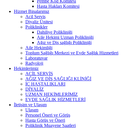
Pembe Kod Komitesi
Hasta Hakları Komitesi
Hizmet Binalarımız
Acil Servis
Diyaliz Ünitesi
Poliklinikler
Dahiliye Polikliniği
Aile Hekimi Uzman Polikliniği
Ağız ve Diş sağlığı Polikliniği
Aile Hekimliği
Toplum Sağlığı Merkezi ve Evde Sağlık Hizmetleri
Laboratuvar
Radyoloji
Hekimlerimiz
ACİL SERVİS
AĞIZ VE DİŞ SAĞLIĞI KLİNİĞİ
İÇ HASTALIKLARI
DİYALİZ
UZMAN HEKİMLERİMİZ
EVDE SAĞLIK HİZMETLERİ
İletişim ve Ulaşım
Ulaşım
Personel Öneri ve Görüş
Hasta Görüş ve Öneri
Poliklinik Muayene Saatleri