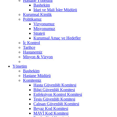
Hastane Yönetimi
Başhekim
İdari ve Mali İşler Müdürü
Kurumsal Kimlik
Politikamız
Vizyonumuz
Misyonumuz
Strateji
Kurumsal Amaç ve Hedefler
İç Kontrol
Tarihçe
Hastanemiz
Misyon & Vizyon
Yönetim
Başhekim
Hastane Müdürü
Komitemiz
Hasta Güvenliği Komitesi
Bilgi Güvenliği Komitesi
Enfeksiyon Kontrol Komitesi
Tesis Güvenliği Komitesi
Çalışan Güvenliği Komitesi
Beyaz Kod Komitesi
MAVİ Kod Komitesi