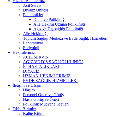
Hizmet Binalarımız
Acil Servis
Diyaliz Ünitesi
Poliklinikler
Dahiliye Polikliniği
Aile Hekimi Uzman Polikliniği
Ağız ve Diş sağlığı Polikliniği
Aile Hekimliği
Toplum Sağlığı Merkezi ve Evde Sağlık Hizmetleri
Laboratuvar
Radyoloji
Hekimlerimiz
ACİL SERVİS
AĞIZ VE DİŞ SAĞLIĞI KLİNİĞİ
İÇ HASTALIKLARI
DİYALİZ
UZMAN HEKİMLERİMİZ
EVDE SAĞLIK HİZMETLERİ
İletişim ve Ulaşım
Ulaşım
Personel Öneri ve Görüş
Hasta Görüş ve Öneri
Poliklinik Muayene Saatleri
Tıbbi Birimler
Kalite Birimi