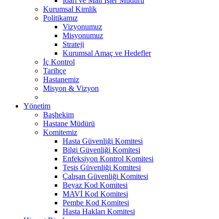
İdari ve Mali İşler Müdürü
Kurumsal Kimlik
Politikamız
Vizyonumuz
Misyonumuz
Strateji
Kurumsal Amaç ve Hedefler
İç Kontrol
Tarihçe
Hastanemiz
Misyon & Vizyon
Yönetim
Başhekim
Hastane Müdürü
Komitemiz
Hasta Güvenliği Komitesi
Bilgi Güvenliği Komitesi
Enfeksiyon Kontrol Komitesi
Tesis Güvenliği Komitesi
Çalışan Güvenliği Komitesi
Beyaz Kod Komitesi
MAVİ Kod Komitesi
Pembe Kod Komitesi
Hasta Hakları Komitesi